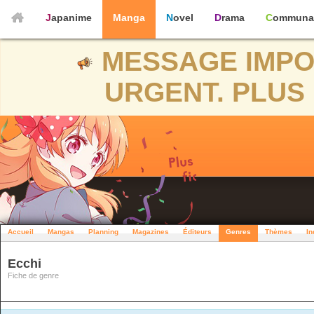
Japanime
Manga
Novel
Drama
Communa
MESSAGE IMPO
URGENT. PLUS 
Accueil
Mangas
Planning
Magazines
Éditeurs
Genres
Thèmes
In
Ecchi
Fiche de genre