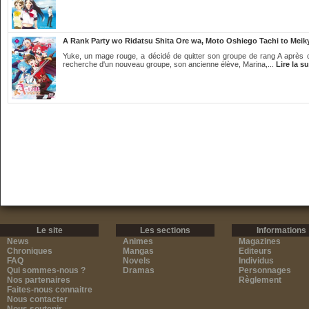
A Rank Party wo Ridatsu Shita Ore wa, Moto Oshiego Tachi to Meik
Yuke, un mage rouge, a décidé de quitter son groupe de rang A après cin
recherche d'un nouveau groupe, son ancienne élève, Marina,...
Lire la su
Le site
Les sections
Informations
News
Animes
Magazines
Chroniques
Mangas
Editeurs
FAQ
Novels
Individus
Qui sommes-nous ?
Dramas
Personnages
Nos partenaires
Règlement
Faites-nous connaitre
Nous contacter