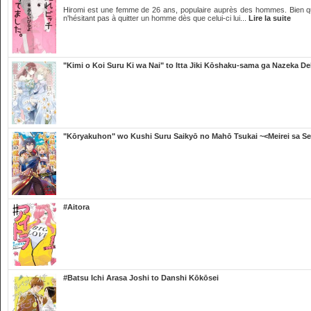
Hiromi est une femme de 26 ans, populaire auprès des hommes. Bien qu'ell
n'hésitant pas à quitter un homme dès que celui-ci lui...
Lire la suite
"Kimi o Koi Suru Ki wa Nai" to Itta Jiki Kōshaku-sama ga Nazeka De
"Kōryakuhon" wo Kushi Suru Saikyō no Mahō Tsukai ~<Meirei sa Se
#Aitora
#Batsu Ichi Arasa Joshi to Danshi Kōkōsei