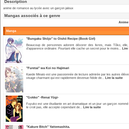
Description
anime de romance au lycée avec un garçon jaloux
Mangas associés à ce genre
Anime
Manga
"Bungaku Shōjo" to Oishii Recipe (Book Girl)
Beaucoup de personnes adorent dévorer des livres, mais Tôko, elle
d’apparence ordinaire. Pourtant elle cache un secret pour le moins...
Lire 
"Furetai" wa Koi no Hajimari
Kaede Minato est une passionnée de lecture admirée par les autres élèves
visage charmant qui est rapidement devenue l'idole de...
Lire la suite
"Gokko" -Renai Yūgi-
Fuyuko est une étudiante en art dramatique et un jour un garçon nommé Ik
le croit pas, elle accepte cependant de...
Lire la suite
"Kakure Bitch" Yattemashita.