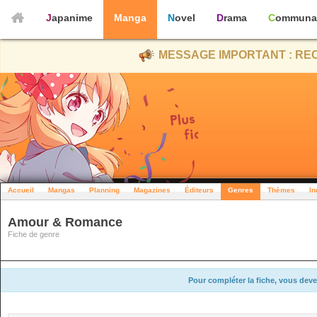
Japanime
Manga
Novel
Drama
Communa
MESSAGE IMPORTANT : REC
Accueil
Mangas
Planning
Magazines
Éditeurs
Genres
Thèmes
In
Amour & Romance
Fiche de genre
Pour compléter la fiche, vous deve