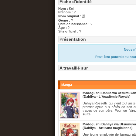
Fiche d'identité
Nom :
Kei
Prénom :
?
Nom original :
景
Genre :
?
Date de naissance :
?
Âge :
?
Site officiel :
?
Présentation
Nous n'
Peut-être pourrais-tu nou
A travaillé sur
Manga
Madōgushi Dahlia wa Utsumukana
(Dahliya - L'Académie Royale)
Dahliya Rossetti, qui vient tout just
premier cycle aux côtés de son am
traces de son père. Pour ce faire, 
suite
Madōgushi Dahliya wa Utsumukana
(Dahliya - Artisane magicienne)
Une jeune employée de bureau gâch