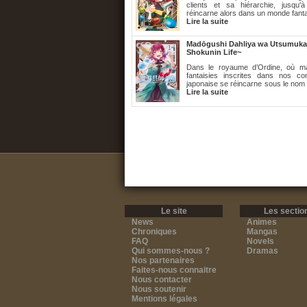
clients et sa hiérarchie, jusqu'
réincarne alors dans un monde fantas
Lire la suite
Madōgushi Dahliya wa Utsumukan
Shokunin Life~
Dans le royaume d’Ordine, où mag
fantaisies inscrites dans nos co
japonaise se réincarne sous le nom de
Lire la suite
Le site
Les sectio
News
Animes
Chroniques
Mangas
FAQ
Novels
Qui sommes-nous ?
Dramas
Nos partenaires
Faites-nous connaitre
Nous contacter
Nous soutenir
Mentions légales