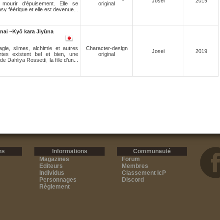
Josei
2019
à mourir d'épuisement. Elle se
original
y féérique et elle est devenue...
ai ~Kyō kara Jiyūna
ie, slimes, alchimie et autres
Character-design
Josei
2019
ntes existent bel et bien, une
original
 Dahliya Rossetti, la fille d’un...
ns
Informations
Communauté
Magazines
Forum
Editeurs
Membres
Individus
Classement IcP
Personnages
Discord
Règlement