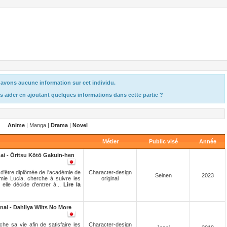
avons aucune information sur cet individu.
s aider en ajoutant quelques informations dans cette partie ?
Anime
| Manga |
Drama
|
Novel
Métier
Public visé
Année
i - Ōritsu Kōtō Gakuin-hen
e d'être diplômée de l'académie de
Character-design
Seinen
2023
ie Lucia, cherche à suivre les
original
elle décide d'entrer à...
Lire la
i - Dahliya Wilts No More
e sa vie afin de satisfaire les
Character-design