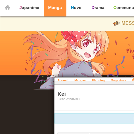
Japanime
Manga
Novel
Drama
Communa
MESS
Accueil
Mangas
Planning
Magazines
É
Kei
Fiche d'individu