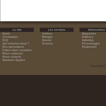
Le site
Les sections
Informations
News
Animes
Magazines
Chroniques
Mangas
Editeurs
FAQ
Novels
Individus
Qui sommes-nous ?
Dramas
Personnages
Nos partenaires
Règlement
Faites-nous connaitre
Nous contacter
Nous soutenir
Mentions légales
Copyright ©