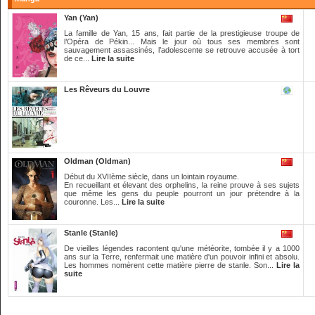
Yan (Yan)
La famille de Yan, 15 ans, fait partie de la prestigieuse troupe de
l’Opéra de Pékin... Mais le jour où tous ses membres sont
sauvagement assassinés, l’adolescente se retrouve accusée à tort
de ce...
Lire la suite
Les Rêveurs du Louvre
Oldman (Oldman)
Début du XVIIème siècle, dans un lointain royaume.
En recueillant et élevant des orphelins, la reine prouve à ses sujets
que même les gens du peuple pourront un jour prétendre à la
couronne. Les...
Lire la suite
Stanle (Stanle)
De vieilles légendes racontent qu'une météorite, tombée il y a 1000
ans sur la Terre, renfermait une matière d'un pouvoir infini et absolu.
Les hommes nomèrent cette matière pierre de stanle. Son...
Lire la
suite