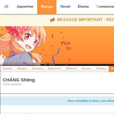
Japanime
Manga
Novel
Drama
Communa
MESSAGE IMPORTANT : REC
Accueil
Mangas
Planning
Magazines
Éditeurs
Genres
Thèmes
In
CHÁNG Shèng
Fiche d'individu
Pour compléter la fiche, vous deve