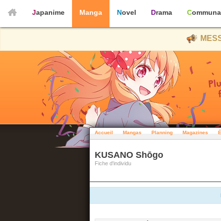
Japanime
Manga
Novel
Drama
Communa
MESS
Accueil
Mangas
Planning
Magazines
É
KUSANO Shōgo
Fiche d'individu