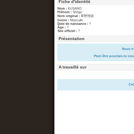
Fiche d'identité
Nom :
KUSANO
Prénom :
Shōgo
Nom original :
草野翔吾
Genre :
Masculin
Date de naissance :
?
Âge :
?
Site officiel :
?
Présentation
Nous n'
Peut-être pourrais-tu nou
A travaillé sur
Cet