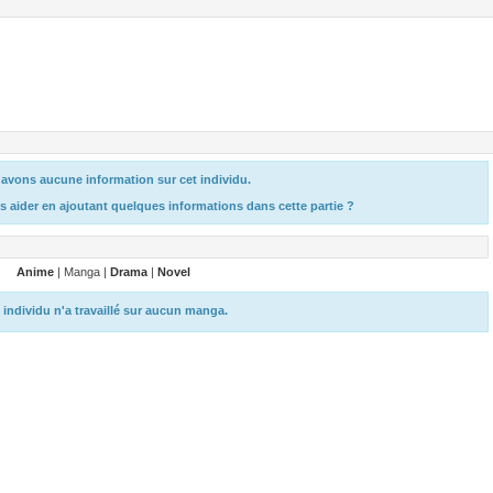
avons aucune information sur cet individu.
s aider en ajoutant quelques informations dans cette partie ?
Anime
| Manga |
Drama
|
Novel
 individu n'a travaillé sur aucun manga.