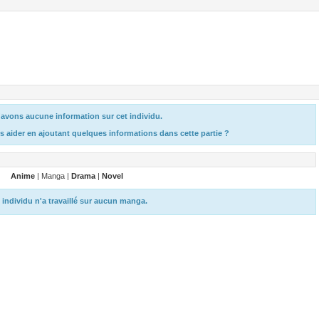
avons aucune information sur cet individu.
s aider en ajoutant quelques informations dans cette partie ?
Anime
| Manga |
Drama
|
Novel
 individu n'a travaillé sur aucun manga.