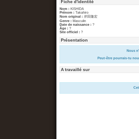
Fiche d'identité
Nom :
KISHIDA
Prénom :
Takahiro
Nom original :
岸田隆宏
Genre :
Masculin
Date de naissance :
?
Âge :
?
Site officiel :
?
Présentation
Nous n'
Peut-être pourrais-tu nou
A travaillé sur
Cet