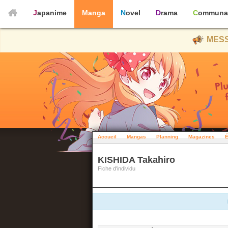
Japanime
Manga
Novel
Drama
Communa
MESS
Accueil
Mangas
Planning
Magazines
É
KISHIDA Takahiro
Fiche d'individu