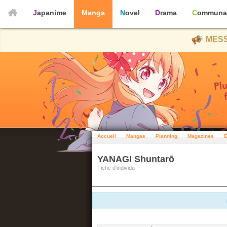
Japanime
Manga
Novel
Drama
Communa
MESS
Accueil
Mangas
Planning
Magazines
É
YANAGI Shuntarō
Fiche d'individu