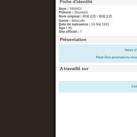
Fiche d'identité
Nom :
YANAGI
Prénom :
Shuntarō
Nom original :
栁俊太郎 / 柳俊太郎
Genre :
Masculin
Date de naissance :
16 Mai 1991
Âge :
35
Site officiel :
?
Présentation
Nous n'
Peut-être pourrais-tu nou
A travaillé sur
Cet