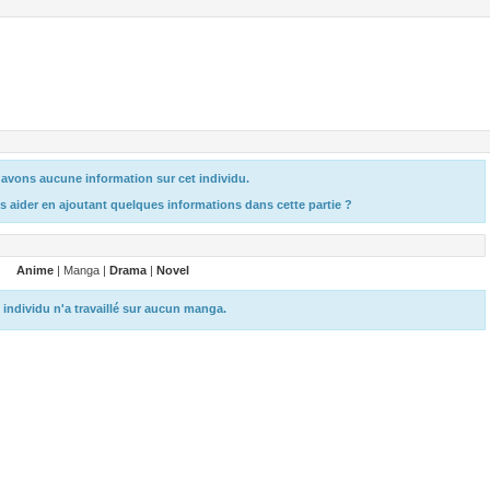
avons aucune information sur cet individu.
s aider en ajoutant quelques informations dans cette partie ?
Anime
| Manga |
Drama
|
Novel
 individu n'a travaillé sur aucun manga.