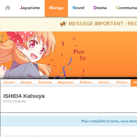
Japanime
Manga
Novel
Drama
Communa
MESSAGE IMPORTANT : REC
Accueil
Mangas
Planning
Magazines
Éditeurs
Genres
Thèmes
In
ISHIDA Katsuya
Fiche d'individu
Pour compléter la fiche, vous deve