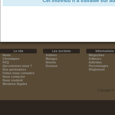
Cet individu n'a travaillé sur 
Le site
Les sections
Informations
News
Animes
Magazines
Chroniques
Mangas
Editeurs
FAQ
Novels
Individus
Qui sommes-nous ?
Dramas
Personnages
Nos partenaires
Règlement
Faites-nous connaitre
Nous contacter
Nous soutenir
Mentions légales
Copyright ©