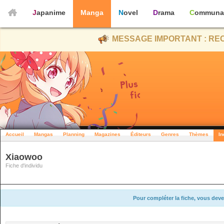
Japanime
Manga
Novel
Drama
Communa
MESSAGE IMPORTANT : REC
Accueil
Mangas
Planning
Magazines
Éditeurs
Genres
Thèmes
In
Xiaowoo
Fiche d'individu
Pour compléter la fiche, vous deve