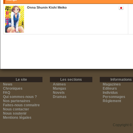
Onna Shunin Kishi Meiko
Le site
Les sections
Informations
News
Animes
Magazines
Chroniques
Mangas
Editeurs
FAQ
Novels
Individus
Qui sommes-nous ?
Dramas
Personnages
Nos partenaires
Règlement
Faites-nous connaitre
Nous contacter
Nous soutenir
Mentions légales
Copyright ©