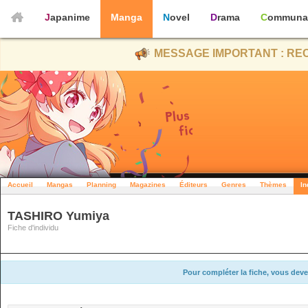
Japanime
Manga
Novel
Drama
Communa
MESSAGE IMPORTANT : REC
Accueil
Mangas
Planning
Magazines
Éditeurs
Genres
Thèmes
In
TASHIRO Yumiya
Fiche d'individu
Pour compléter la fiche, vous deve