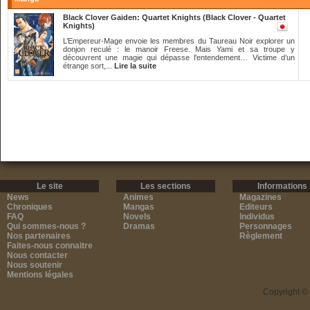
Black Clover Gaiden: Quartet Knights (Black Clover - Quartet
Knights)
L’Empereur-Mage envoie les membres du Taureau Noir explorer un
donjon reculé : le manoir Freese. Mais Yami et sa troupe y
découvrent une magie qui dépasse l'entendement… Victime d’un
étrange sort,...
Lire la suite
Le site
Les sections
Informations
News
Animes
Magazines
Chroniques
Mangas
Editeurs
FAQ
Novels
Individus
Qui sommes-nous ?
Dramas
Personnages
Nos partenaires
Règlement
Faites-nous connaitre
Nous contacter
Nous soutenir
Mentions légales
Copyright ©