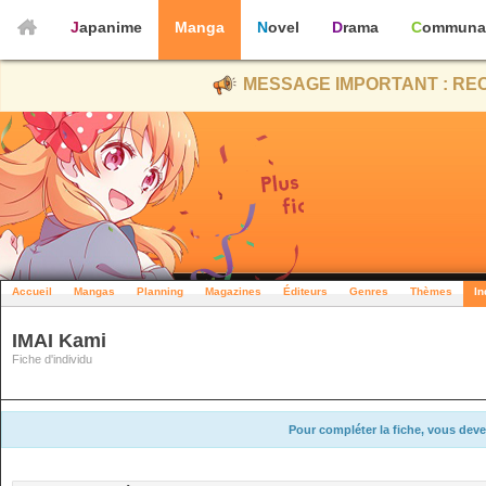
Japanime
Manga
Novel
Drama
Communa
MESSAGE IMPORTANT : REC
Accueil
Mangas
Planning
Magazines
Éditeurs
Genres
Thèmes
In
IMAI Kami
Fiche d'individu
Pour compléter la fiche, vous deve