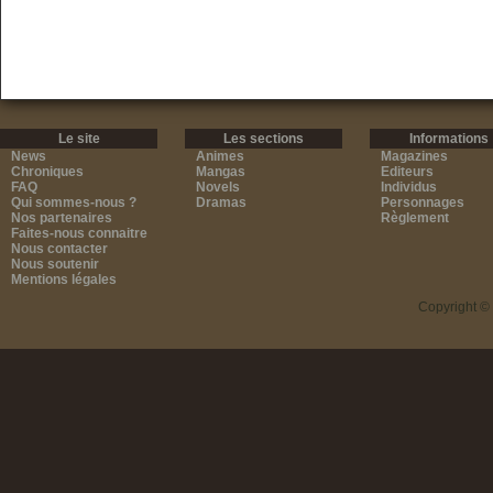
Le site
Les sections
Informations
News
Animes
Magazines
Chroniques
Mangas
Editeurs
FAQ
Novels
Individus
Qui sommes-nous ?
Dramas
Personnages
Nos partenaires
Règlement
Faites-nous connaitre
Nous contacter
Nous soutenir
Mentions légales
Copyright ©