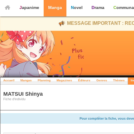
Japanime
Manga
Novel
Drama
Communa
MESSAGE IMPORTANT : REC
Accueil
Mangas
Planning
Magazines
Éditeurs
Genres
Thèmes
In
MATSUI Shinya
Fiche d'individu
Pour compléter la fiche, vous deve