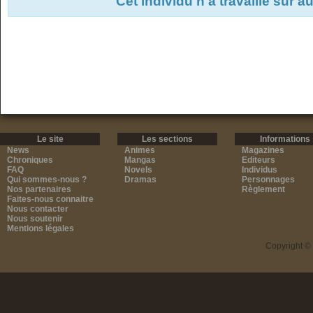
Cet individu n'a travaillé sur 
Le site
Les sections
Informations
News
Animes
Magazines
Chroniques
Mangas
Editeurs
FAQ
Novels
Individus
Qui sommes-nous ?
Dramas
Personnages
Nos partenaires
Règlement
Faites-nous connaitre
Nous contacter
Nous soutenir
Mentions légales
Copyright ©