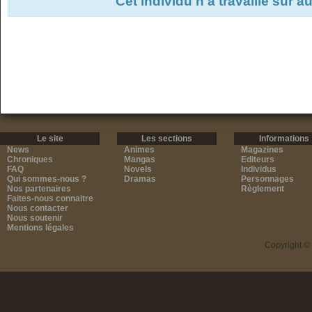
Cet individu n'a travaillé sur 
Le site
Les sections
Informations
News
Animes
Magazines
Chroniques
Mangas
Editeurs
FAQ
Novels
Individus
Qui sommes-nous ?
Dramas
Personnages
Nos partenaires
Règlement
Faites-nous connaitre
Nous contacter
Nous soutenir
Mentions légales
Copyright ©