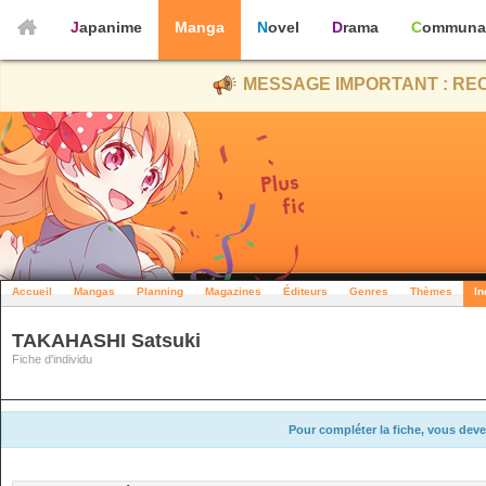
Japanime
Manga
Novel
Drama
Communa
MESSAGE IMPORTANT : REC
Accueil
Mangas
Planning
Magazines
Éditeurs
Genres
Thèmes
In
TAKAHASHI Satsuki
Fiche d'individu
Pour compléter la fiche, vous deve