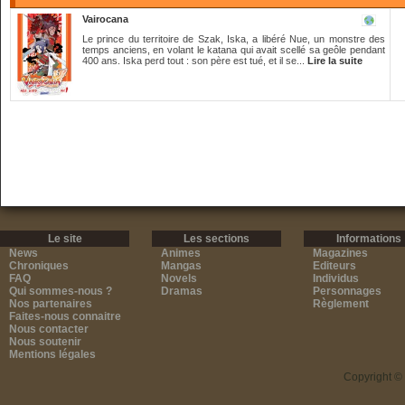
Vairocana
Le prince du territoire de Szak, Iska, a libéré Nue, un monstre des
temps anciens, en volant le katana qui avait scellé sa geôle pendant
400 ans. Iska perd tout : son père est tué, et il se...
Lire la suite
Le site
Les sections
Informations
News
Animes
Magazines
Chroniques
Mangas
Editeurs
FAQ
Novels
Individus
Qui sommes-nous ?
Dramas
Personnages
Nos partenaires
Règlement
Faites-nous connaitre
Nous contacter
Nous soutenir
Mentions légales
Copyright ©