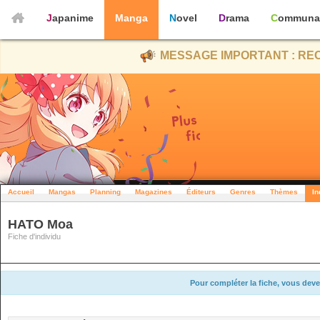
Japanime
Manga
Novel
Drama
Communa
MESSAGE IMPORTANT : REC
Accueil
Mangas
Planning
Magazines
Éditeurs
Genres
Thèmes
In
HATO Moa
Fiche d'individu
Pour compléter la fiche, vous deve