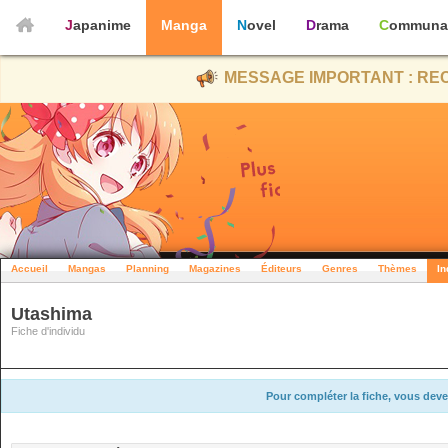
Japanime
Manga
Novel
Drama
Communa
MESSAGE IMPORTANT : REC
Accueil
Mangas
Planning
Magazines
Éditeurs
Genres
Thèmes
In
Utashima
Fiche d'individu
Pour compléter la fiche, vous deve