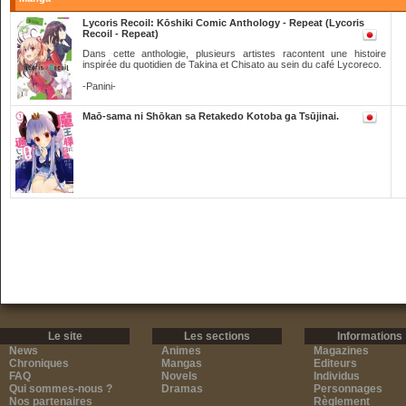
Lycoris Recoil: Kōshiki Comic Anthology - Repeat (Lycoris
Recoil - Repeat)
Dans cette anthologie, plusieurs artistes racontent une histoire
inspirée du quotidien de Takina et Chisato au sein du café Lycoreco.
-Panini-
Maō-sama ni Shōkan sa Retakedo Kotoba ga Tsūjinai.
Le site
Les sections
Informations
News
Animes
Magazines
Chroniques
Mangas
Editeurs
FAQ
Novels
Individus
Qui sommes-nous ?
Dramas
Personnages
Nos partenaires
Règlement