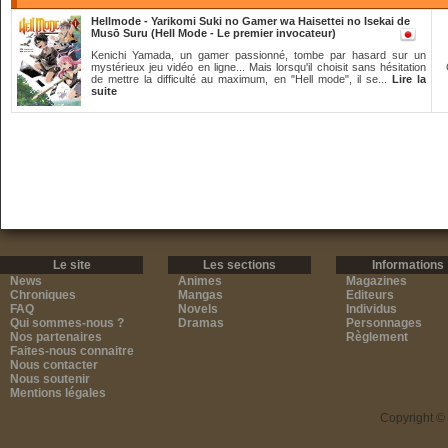
Hellmode - Yarikomi Suki no Gamer wa Haisettei no Isekai de
Musō Suru (Hell Mode - Le premier invocateur)
Kenichi Yamada, un gamer passionné, tombe par hasard sur un
mystérieux jeu vidéo en ligne... Mais lorsqu'il choisit sans hésitation
de mettre la difficulté au maximum, en "Hell mode", il se...
Lire la
suite
Le site
Les sections
Informations
News
Animes
Magazines
Chroniques
Mangas
Editeurs
FAQ
Novels
Individus
Qui sommes-nous ?
Dramas
Personnages
Nos partenaires
Règlement
Faites-nous connaitre
Nous contacter
Nous soutenir
Mentions légales
Copyright ©