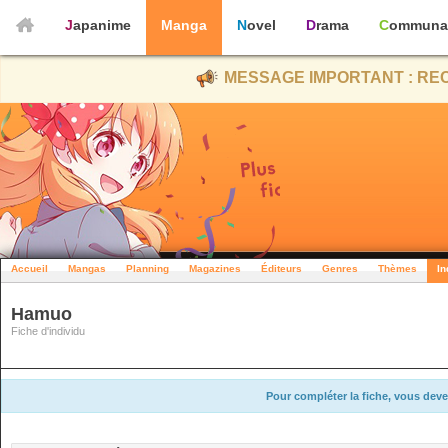
Japanime
Manga
Novel
Drama
Communa
MESSAGE IMPORTANT : REC
Accueil
Mangas
Planning
Magazines
Éditeurs
Genres
Thèmes
In
Hamuo
Fiche d'individu
Pour compléter la fiche, vous deve