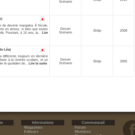
Scénario
r)
e de devenir mangaka. À l'école,
Dessin
rte en amour, si bien que toutes
Shōjo
2008
Scénario
s. Pourtant, à 16 ans, la...
Lire
de Léa)
ifférente, toujours en dernière
Dessin
ébute à la rentrée scolaire, et un
Shōjo
2005
Scénario
r le quotidien de...
Lire la suite
ns
Informations
Communauté
Magazines
Forum
Editeurs
Membres