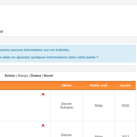
i/
avons aucune information sur cet individu.
s aider en ajoutant quelques informations dans cette partie ?
Anime
| Manga |
Drama
|
Novel
Métier
Public visé
Année
Dessin
Shōjo
2016
Scénario
Dessin
Shōjo
2012