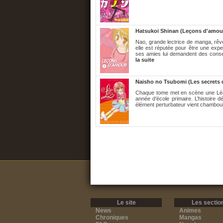
Hatsukoi Shinan (Leçons d'amou
Nao, grande lectrice de manga, rêv
elle est réputée pour être une expe
ses amies lui demandent des conseil
la suite
Naisho no Tsubomi (Les secrets 
Chaque tome met en scène une Léa d
année d’école primaire. L’histoire d
élément perturbateur vient chamboule
Le site
Les sectio
News
Animes
Chroniques
Mangas