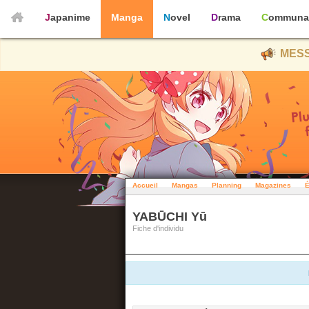
Japanime
Manga
Novel
Drama
Communa
MESS
Accueil
Mangas
Planning
Magazines
É
YABŪCHI Yū
Fiche d'individu