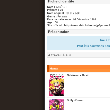
Fiche d'identité
Nom :
YABŪCHI
Prénom :
Yū
Nom original :
やぶうち優
Genre :
Féminin
Date de naissance :
01 Décembre 1969
Âge :
56
Site officiel :
http://www.dab.hi-ho.ne.jp/yabuuch
Présentation
Nous n'
Peut-être pourrais-tu nou
A travaillé sur
Manga
Gekikawa▼Devil
Dolly♪Kanon