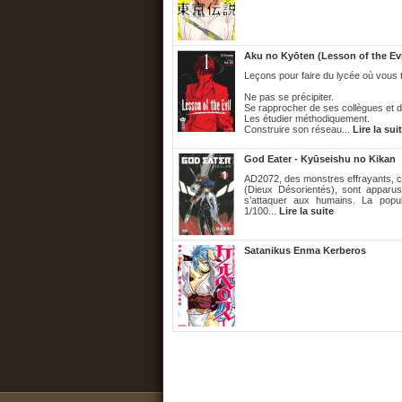
Aku no Kyōten (Lesson of the Evi
Leçons pour faire du lycée où vous t
Ne pas se précipiter.
Se rapprocher de ses collègues et d
Les étudier méthodiquement.
Construire son réseau...
Lire la sui
God Eater - Kyūseishu no Kikan
AD2072, des monstres effrayants, 
(Dieux Désorientés), sont apparu
s’attaquer aux humains. La popul
1/100...
Lire la suite
Satanikus Enma Kerberos