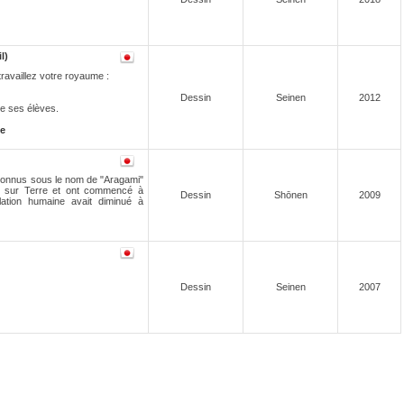
l)
ravaillez votre royaume :
Dessin
Seinen
2012
e ses élèves.
te
connus sous le nom de "Aragami"
s sur Terre et ont commencé à
Dessin
Shōnen
2009
ation humaine avait diminué à
Dessin
Seinen
2007