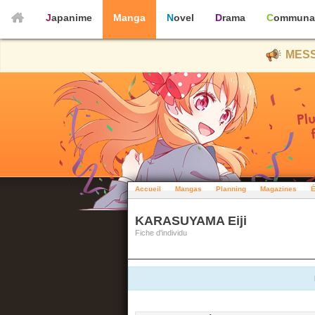
Japanime
Manga
Novel
Drama
Communa
MESS
Accueil
Mangas
Planning
Magazines
É
KARASUYAMA Eiji
Fiche d'individu