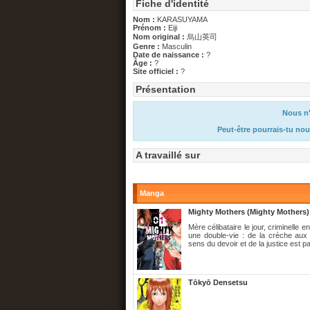
Fiche d'identité
Nom :
KARASUYAMA
Prénom :
Eiji
Nom original :
烏山英司
Genre :
Masculin
Date de naissance :
?
Âge :
?
Site officiel :
?
Présentation
Nous n'
Peut-être pourrais-tu nou
A travaillé sur
Manga
Mighty Mothers (Mighty Mothers)
Mère célibataire le jour, criminelle 
une double-vie : de la crèche aux
sens du devoir et de la justice est pa
Tōkyō Densetsu