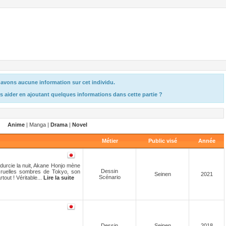
avons aucune information sur cet individu.
s aider en ajoutant quelques informations dans cette partie ?
Anime
| Manga |
Drama
|
Novel
Métier
Public visé
Année
endurcie la nuit, Akane Honjo mène
Dessin
 ruelles sombres de Tokyo, son
Seinen
2021
Scénario
rtout ! Véritable...
Lire la suite
Dessin
Seinen
2018