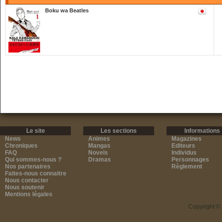
Boku wa Beatles
Le site
Les sections
Informations
News
Animes
Magazines
Chroniques
Mangas
Editeurs
FAQ
Novels
Individus
Qui sommes-nous ?
Dramas
Personnages
Nos partenaires
Règlement
Faites-nous connaitre
Nous contacter
Nous soutenir
Mentions légales
Copyright ©