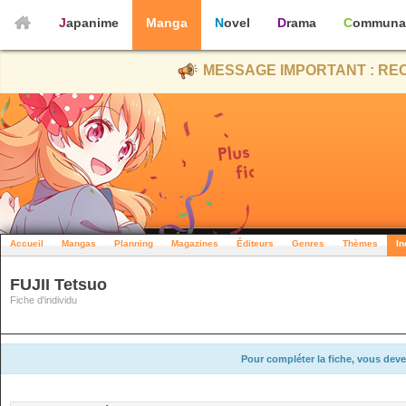
Japanime
Manga
Novel
Drama
Communa
MESSAGE IMPORTANT : REC
Accueil
Mangas
Planning
Magazines
Éditeurs
Genres
Thèmes
In
FUJII Tetsuo
Fiche d'individu
Pour compléter la fiche, vous deve