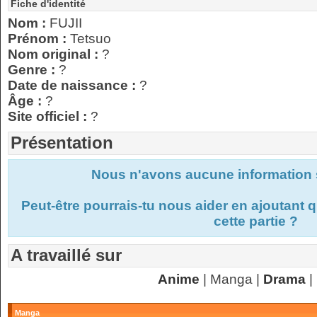
Fiche d'identité
Nom :
FUJII
Prénom :
Tetsuo
Nom original :
?
Genre :
?
Date de naissance :
?
Âge :
?
Site officiel :
?
Présentation
Nous n'avons aucune information s
Peut-être pourrais-tu nous aider en ajoutant
cette partie ?
A travaillé sur
Anime
| Manga |
Drama
|
Manga