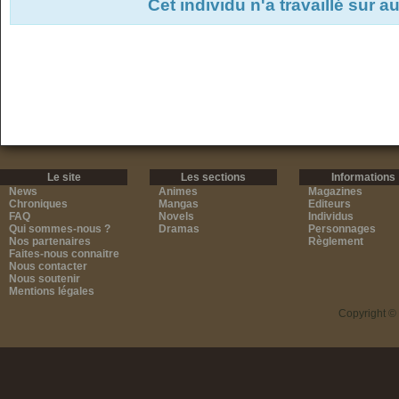
Cet individu n'a travaillé sur 
Le site
Les sections
Informations
News
Animes
Magazines
Chroniques
Mangas
Editeurs
FAQ
Novels
Individus
Qui sommes-nous ?
Dramas
Personnages
Nos partenaires
Règlement
Faites-nous connaitre
Nous contacter
Nous soutenir
Mentions légales
Copyright ©