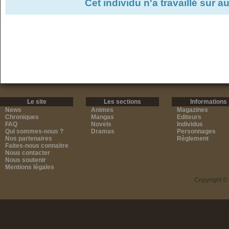
Cet individu n'a travaillé sur 
Le site
Les sections
Informations
News
Animes
Magazines
Chroniques
Mangas
Editeurs
FAQ
Novels
Individus
Qui sommes-nous ?
Dramas
Personnages
Nos partenaires
Règlement
Faites-nous connaitre
Nous contacter
Nous soutenir
Mentions légales
Copyright ©