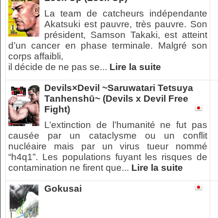
La team de catcheurs indépendante
Akatsuki est pauvre, très pauvre. Son
président, Samson Takaki, est atteint
d’un cancer en phase terminale. Malgré son
corps affaibli,
il décide de ne pas se...
Lire la suite
Devils×Devil ~Saruwatari Tetsuya
Tanhenshū~ (Devils x Devil Free
Fight)
L’extinction de l’humanité ne fut pas
causée par un cataclysme ou un conflit
nucléaire mais par un virus tueur nommé
“h4q1”. Les populations fuyant les risques de
contamination ne firent que...
Lire la suite
Gokusai