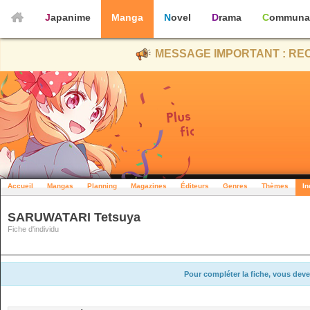
Japanime
Manga
Novel
Drama
Communa
MESSAGE IMPORTANT : REC
Accueil
Mangas
Planning
Magazines
Éditeurs
Genres
Thèmes
In
SARUWATARI Tetsuya
Fiche d'individu
Pour compléter la fiche, vous deve