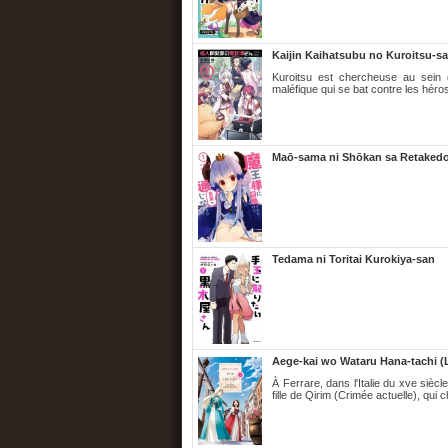
Kaijin Kaihatsubu no Kuroitsu-s
Kuroitsu est chercheuse au sein 
maléfique qui se bat contre les héro
Maō-sama ni Shōkan sa Retakedo 
Tedama ni Toritai Kurokiya-san
Aege-kai wo Wataru Hana-tachi (L
À Ferrare, dans l'Italie du xve sièc
fille de Qirim (Crimée actuelle), qui 