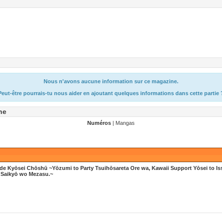
Nous n'avons aucune information sur ce magazine.
Peut-être pourrais-tu nous aider en ajoutant quelques informations dans cette partie 
ne
Numéros
| Mangas
de Kyōsei Chōshū ~Yōzumi to Party Tsuihōsareta Ore wa, Kawaii Support Yōsei to Is
 Saikyō wo Mezasu.~