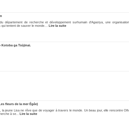
an
du département de recherche et développement surhumain d'Agastya, une organisation
s qui tentent de sauver le monde....
Lire la suite
Kotoba ga Tsūjinai.
es fleurs de la mer Égée)
le, la jeune Lisa ne rêve que de voyager à travers le monde. Un beau jour, elle rencontre Ol
cherche à se...
Lire la suite