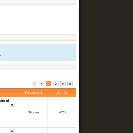
?
«
<
1
2
>
»
Public visé
Année
sho ni
Shōnen
2023