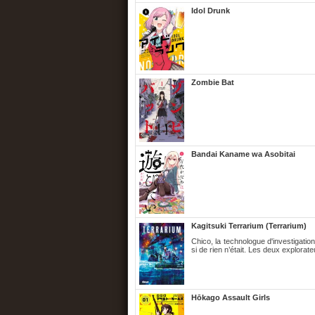
Idol Drunk
Zombie Bat
Bandai Kaname wa Asobitai
Kagitsuki Terrarium (Terrarium)
Chico, la technologue d'investigati
si de rien n’était. Les deux explorate
Hōkago Assault Girls