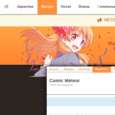
Japanime
Manga
Novel
Drama
Communa
MESS
Accueil
Mangas
Planning
Magazines
É
Comic Meteor
Fiche de magazine