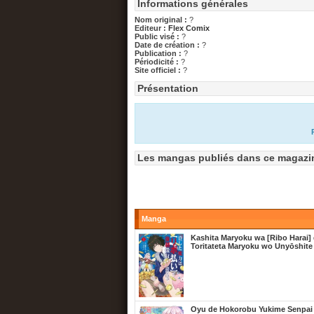
Informations générales
Nom original :
?
Editeur :
Flex Comix
Public visé :
?
Date de création :
?
Publication :
?
Périodicité :
?
Site officiel :
?
Présentation
Les mangas publiés dans ce magazi
Manga
Kashita Maryoku wa [Ribo Harai] 
Toritateta Maryoku wo Unyōshite
Oyu de Hokorobu Yukime Senpai