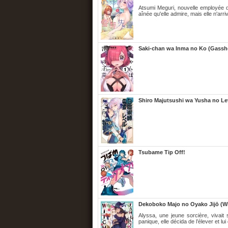
Atsumi Meguri, nouvelle employée d
aînée qu'elle admire, mais elle n'arri
Saki-chan wa Inma no Ko (Gassh
Shiro Majutsushi wa Yusha no Le
Tsubame Tip Off!
Dekoboko Majo no Oyako Jijō (Wi
Alyssa, une jeune sorcière, vivai
panique, elle décida de l’élever et lu