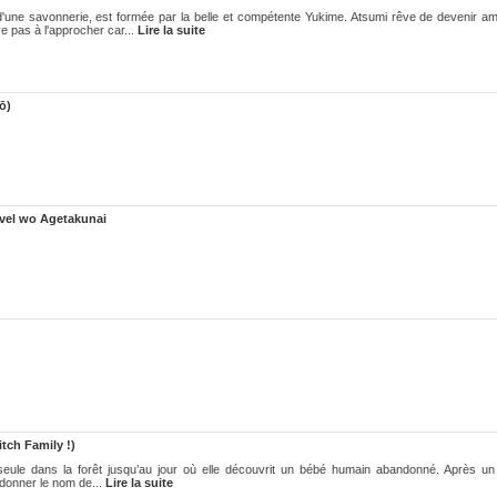
'une savonnerie, est formée par la belle et compétente Yukime. Atsumi rêve de devenir a
ve pas à l'approcher car...
Lire la suite
ō)
vel wo Agetakunai
tch Family !)
t seule dans la forêt jusqu’au jour où elle découvrit un bébé humain abandonné. Après 
i donner le nom de...
Lire la suite