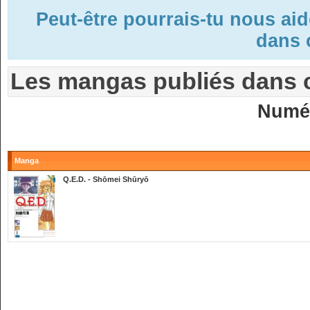
Peut-être pourrais-tu nous ai
dans c
Les mangas publiés dans 
Numé
Manga
Q.E.D. - Shōmei Shūryō