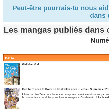
Peut-être pourrais-tu nous ai
dans c
Les mangas publiés dans 
Numé
Manga
Girl Meet Girl
Ochibure Zeus to Dôrei no Ko (Fallen Zeus - Le Dieu Suprême et l'e
L'âme du dieu Zeus, omniscient et omnipotent, a été emprisonnée par ses 
le monde de sa conduite tyrannique et arrogante. Condamné...
Lire la sui