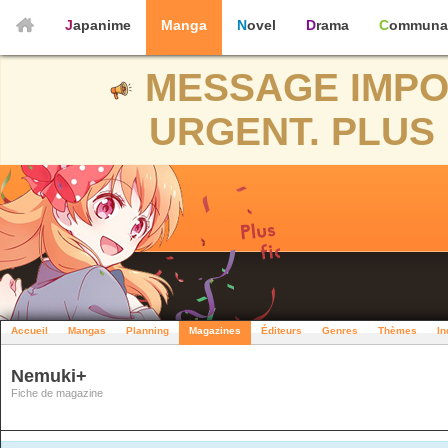
Japanime
Manga
Novel
Drama
Communa
MESSAGE IMPO
URGENT. PLUS 
Accueil
Mangas
Planning
Magazines
Éditeurs
Genres
Thèmes
In
Nemuki+
Fiche de magazine