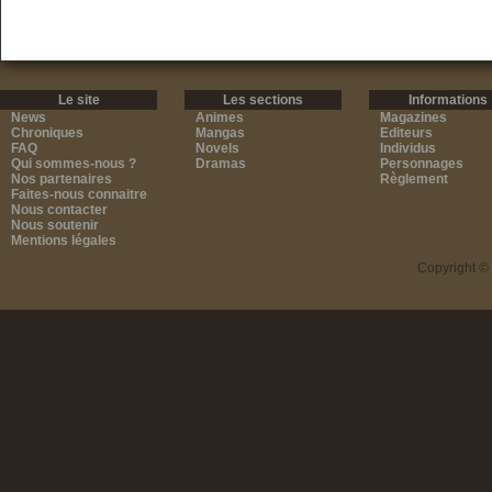
Le site
Les sections
Informations
News
Animes
Magazines
Chroniques
Mangas
Editeurs
FAQ
Novels
Individus
Qui sommes-nous ?
Dramas
Personnages
Nos partenaires
Règlement
Faites-nous connaitre
Nous contacter
Nous soutenir
Mentions légales
Copyright ©