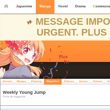
Japanime
Manga
Novel
Drama
Communa
MESSAGE IMPO
URGENT. PLUS 
Accueil
Mangas
Planning
Magazines
Éditeurs
Genres
Thèmes
In
Weekly Young Jump
Fiche de magazine