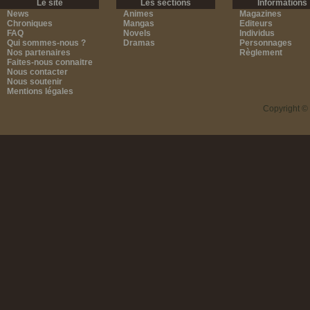
Le site
Les sections
Informations
News
Animes
Magazines
Chroniques
Mangas
Editeurs
FAQ
Novels
Individus
Qui sommes-nous ?
Dramas
Personnages
Nos partenaires
Règlement
Faites-nous connaitre
Nous contacter
Nous soutenir
Mentions légales
Copyright ©