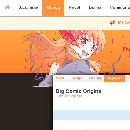
Japanime
Manga
Novel
Drama
Communa
MESS
Accueil
Mangas
Planning
Magazines
É
Big Comic Original
Fiche de magazine