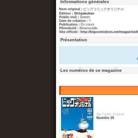
Informations générales
Nom original :
ビッグコミックオリジナル
Editeur :
Shōgakukan
Public visé :
Seinen
Date de création :
?
Publication :
En cours
Périodicité :
Bimensuelle
Site officiel :
http://bigcomicbros.net/magazine/b
Présentation
Les numéros de ce magazine
Big Comic Original
Numéro 19