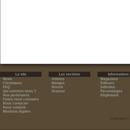
Le site
Les sections
Informations
News
Animes
Magazines
Chroniques
Mangas
Editeurs
FAQ
Novels
Individus
Qui sommes-nous ?
Dramas
Personnages
Nos partenaires
Règlement
Faites-nous connaitre
Nous contacter
Nous soutenir
Mentions légales
Copyright ©