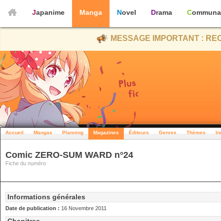
Japanime
Manga
Novel
Drama
Communa
MESSAGE IMPORTANT : REC
Accueil
Mangas
Planning
Magazines
Éditeurs
Genres
Thèmes
In
Comic ZERO-SUM WARD n°24
Fiche du numéro
Informations générales
Date de publication :
16 Novembre 2011