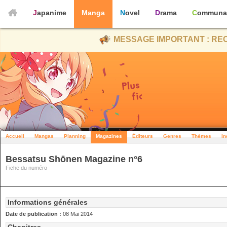
Japanime
Manga
Novel
Drama
Communa
MESSAGE IMPORTANT : REC
Accueil
Mangas
Planning
Magazines
Éditeurs
Genres
Thèmes
In
Bessatsu Shōnen Magazine n°6
Fiche du numéro
Informations générales
Date de publication :
08 Mai 2014