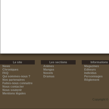
Le site
Les sections
Informations
News
Animes
Magazines
Chroniques
Mangas
Editeurs
FAQ
Novels
Individus
Qui sommes-nous ?
Dramas
Personnages
Nos partenaires
Règlement
Faites-nous connaitre
Nous contacter
Nous soutenir
Mentions légales
Copyright ©