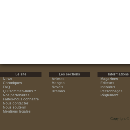
Le site
Les sections
Informations
News
Animes
Magazines
Chroniques
Mangas
Editeurs
FAQ
Novels
Individus
Qui sommes-nous ?
Dramas
Personnages
Nos partenaires
Règlement
Faites-nous connaitre
Nous contacter
Nous soutenir
Mentions légales
Copyright ©