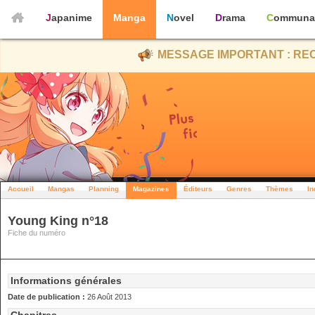
Japanime
Manga
Novel
Drama
Communa
MESSAGE IMPORTANT : REC
Accueil
Mangas
Planning
Magazines
Éditeurs
Genres
Thèmes
In
Young King n°18
Fiche du numéro
Informations générales
Date de publication :
26 Août 2013