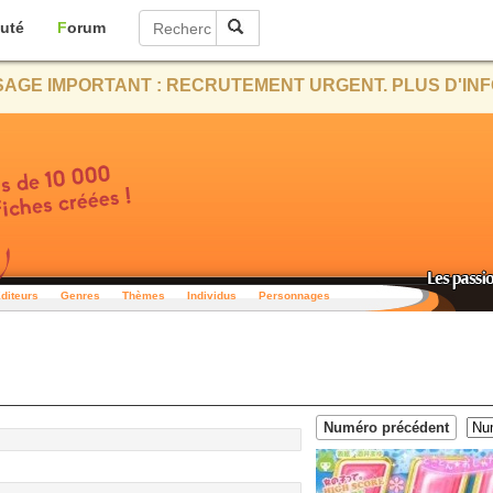
uté
Forum
AGE IMPORTANT : RECRUTEMENT URGENT. PLUS D'INF
diteurs
Genres
Thèmes
Individus
Personnages
Numéro précédent