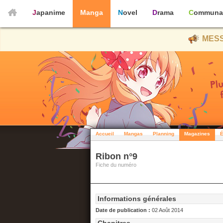
Japanime
Manga
Novel
Drama
Communa
MESS
Accueil
Mangas
Planning
Magazines
É
Ribon n°9
Fiche du numéro
Informations générales
Date de publication :
02 Août 2014