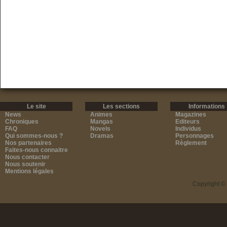
Le site
Les sections
Informations
News
Animes
Magazines
Chroniques
Mangas
Editeurs
FAQ
Novels
Individus
Qui sommes-nous ?
Dramas
Personnages
Nos partenaires
Règlement
Faites-nous connaitre
Nous contacter
Nous soutenir
Mentions légales
Copyright ©