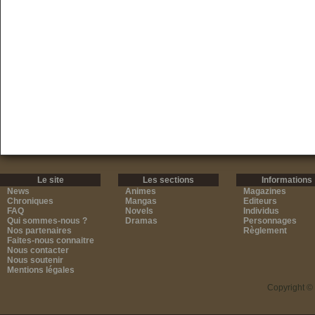
Le site
Les sections
Informations
News
Animes
Magazines
Chroniques
Mangas
Editeurs
FAQ
Novels
Individus
Qui sommes-nous ?
Dramas
Personnages
Nos partenaires
Règlement
Faites-nous connaitre
Nous contacter
Nous soutenir
Mentions légales
Copyright ©