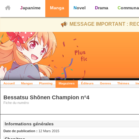
Japanime
Manga
Novel
Drama
Communa
MESSAGE IMPORTANT : REC
Accueil
Mangas
Planning
Magazines
Éditeurs
Genres
Thèmes
In
Bessatsu Shōnen Champion n°4
Fiche du numéro
Informations générales
Date de publication :
12 Mars 2015