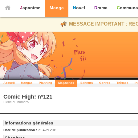
Japanime
Manga
Novel
Drama
Communa
MESSAGE IMPORTANT : REC
Accueil
Mangas
Planning
Magazines
Éditeurs
Genres
Thèmes
In
Comic High! n°121
Fiche du numéro
Informations générales
Date de publication :
21 Avril 2015