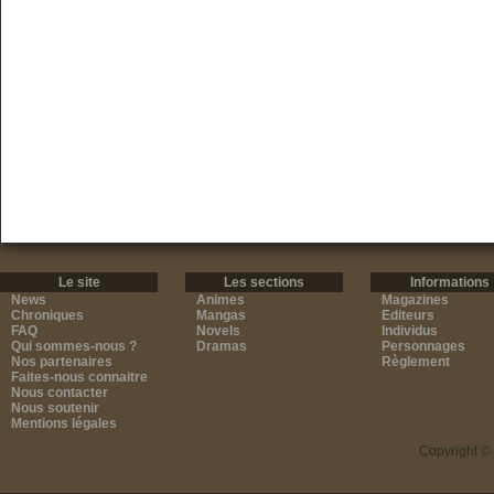
Le site
Les sections
Informations
News
Animes
Magazines
Chroniques
Mangas
Editeurs
FAQ
Novels
Individus
Qui sommes-nous ?
Dramas
Personnages
Nos partenaires
Règlement
Faites-nous connaitre
Nous contacter
Nous soutenir
Mentions légales
Copyright ©