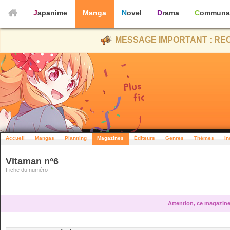
Japanime
Manga
Novel
Drama
Communa
MESSAGE IMPORTANT : REC
Accueil
Mangas
Planning
Magazines
Éditeurs
Genres
Thèmes
In
Vitaman n°6
Fiche du numéro
Attention, ce magazine