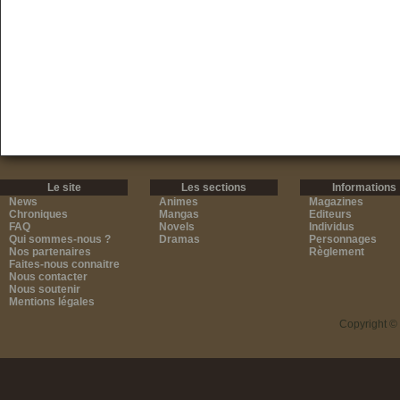
Le site
Les sections
Informations
News
Animes
Magazines
Chroniques
Mangas
Editeurs
FAQ
Novels
Individus
Qui sommes-nous ?
Dramas
Personnages
Nos partenaires
Règlement
Faites-nous connaitre
Nous contacter
Nous soutenir
Mentions légales
Copyright ©