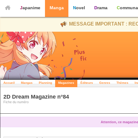
Japanime
Manga
Novel
Drama
Communa
MESSAGE IMPORTANT : REC
Accueil
Mangas
Planning
Magazines
Éditeurs
Genres
Thèmes
In
2D Dream Magazine n°84
Fiche du numéro
Attention, ce magazine