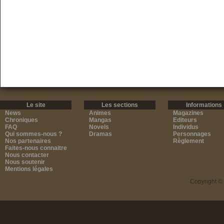
Le site
Les sections
Informations
News
Animes
Magazines
Chroniques
Mangas
Editeurs
FAQ
Novels
Individus
Qui sommes-nous ?
Dramas
Personnages
Nos partenaires
Règlement
Faites-nous connaitre
Nous contacter
Nous soutenir
Mentions légales
Copyright ©