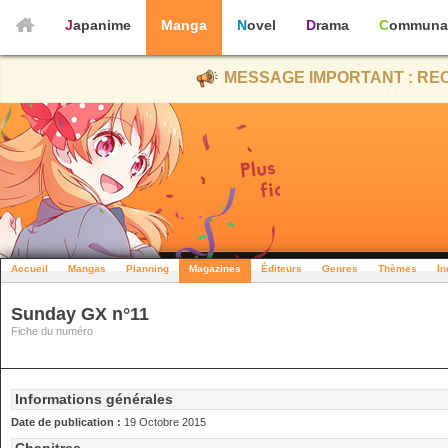
Japanime
Manga
Novel
Drama
Communa
MESSAGE IMPORTANT : REC
Accueil
Mangas
Planning
Magazines
Éditeurs
Genres
Thèmes
In
Sunday GX n°11
Fiche du numéro
Informations générales
Date de publication :
19 Octobre 2015