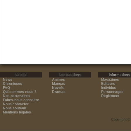
Le site
Les sections
Informations
News
Animes
Magazines
Chroniques
Mangas
Editeurs
FAQ
Novels
Individus
Qui sommes-nous ?
Dramas
Personnages
Nos partenaires
Règlement
Faites-nous connaitre
Nous contacter
Nous soutenir
Mentions légales
Copyright ©