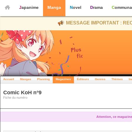
Japanime
Manga
Novel
Drama
Communa
MESSAGE IMPORTANT : REC
Accueil
Mangas
Planning
Magazines
Éditeurs
Genres
Thèmes
In
Comic KoH n°9
Fiche du numéro
Attention, ce magazine