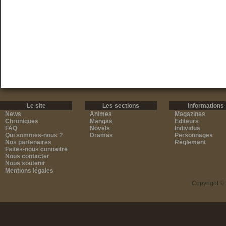
Le site
Les sections
Informations
News
Animes
Magazines
Chroniques
Mangas
Editeurs
FAQ
Novels
Individus
Qui sommes-nous ?
Dramas
Personnages
Nos partenaires
Règlement
Faites-nous connaitre
Nous contacter
Nous soutenir
Mentions légales
Copyright ©