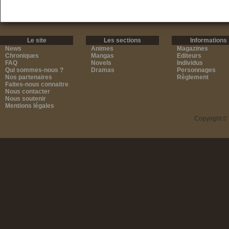
Le site
Les sections
Informations
News
Animes
Magazines
Chroniques
Mangas
Editeurs
FAQ
Novels
Individus
Qui sommes-nous ?
Dramas
Personnages
Nos partenaires
Règlement
Faites-nous connaitre
Nous contacter
Nous soutenir
Mentions légales
Copyright ©