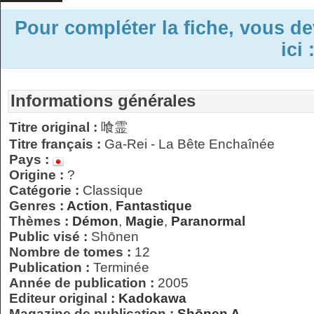
Pour compléter la fiche, vous d
ici 
Informations générales
Titre original :
喰霊
Titre français :
Ga-Rei - La Bête Enchaînée
Pays :
Origine :
?
Catégorie :
Classique
Genres :
Action
,
Fantastique
Thèmes :
Démon
,
Magie
,
Paranormal
Public visé :
Shōnen
Nombre de tomes :
12
Publication :
Terminée
Année de publication :
2005
Editeur original :
Kadokawa
Magazine de publication :
Shōnen A