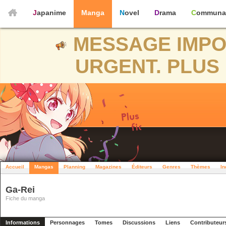
Japanime
Manga
Novel
Drama
Communa
MESSAGE IMPO
URGENT. PLUS 
Accueil
Mangas
Planning
Magazines
Éditeurs
Genres
Thèmes
In
Ga-Rei
Fiche du manga
Informations
Personnages
Tomes
Discussions
Liens
Contributeur