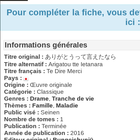
Pour compléter la fiche, vous d
ici 
Informations générales
Titre original :
ありがとうって言えたなら
Titre alternatif :
Arigatou tte Ietanara
Titre français :
Te Dire Merci
Pays :
Origine :
Œuvre originale
Catégorie :
Classique
Genres :
Drame
,
Tranche de vie
Thèmes :
Famille
,
Maladie
Public visé :
Seinen
Nombre de tomes :
1
Publication :
Terminée
Année de publication :
2016
Editeur original :
Bungeishunjū