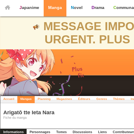
Japanime
Manga
Novel
Drama
Communa
MESSAGE IMPO
URGENT. PLUS 
Accueil
Mangas
Planning
Magazines
Éditeurs
Genres
Thèmes
In
Arigatō tte Ieta Nara
Fiche du manga
Informations
Personnages
Tomes
Discussions
Liens
Contributeur