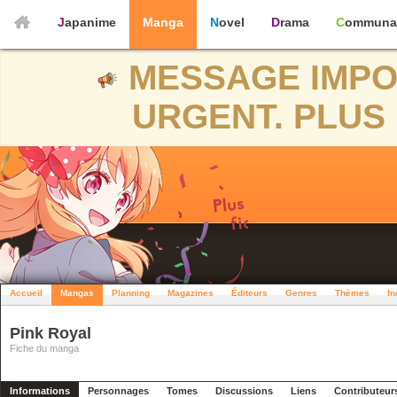
Japanime
Manga
Novel
Drama
Communa
MESSAGE IMPO
URGENT. PLUS 
Accueil
Mangas
Planning
Magazines
Éditeurs
Genres
Thèmes
In
Pink Royal
Fiche du manga
Informations
Personnages
Tomes
Discussions
Liens
Contributeur