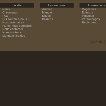
Le site
Les sections
Informations
News
Animes
Magazines
Chroniques
Mangas
Editeurs
FAQ
Novels
Individus
Qui sommes-nous ?
Dramas
Personnages
Nos partenaires
Règlement
Faites-nous connaitre
Nous contacter
Nous soutenir
Mentions légales
Copyright ©