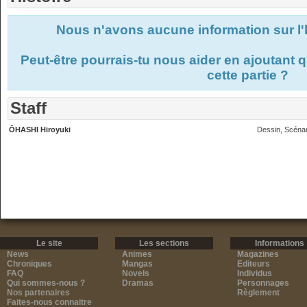
Nous n'avons aucune information sur l'
Peut-être pourrais-tu nous aider en ajoutant
cette partie ?
Staff
ŌHASHI Hiroyuki
Dessin, Scénar
Le site
Les sections
Informations
News
Animes
Magazines
Chroniques
Mangas
Editeurs
FAQ
Novels
Individus
Qui sommes-nous ?
Dramas
Personnages
Nos partenaires
Règlement
Faites-nous connaitre