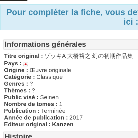
Pour compléter la fiche, vous d
ici 
Informations générales
Titre original :
ゾッキA 大橋裕之 幻の初期作品集
Pays :
Origine :
Œuvre originale
Catégorie :
Classique
Genres :
?
Thèmes :
?
Public visé :
Seinen
Nombre de tomes :
1
Publication :
Terminée
Année de publication :
2017
Editeur original :
Kanzen
Histoire