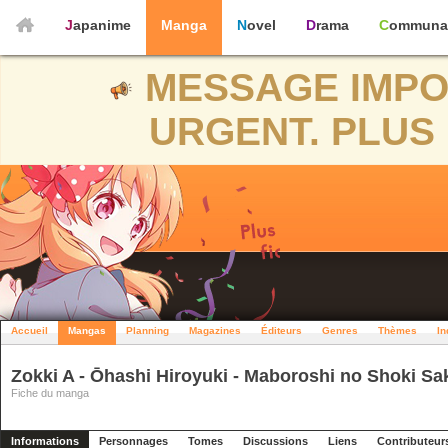
Japanime
Manga
Novel
Drama
Communa
MESSAGE IMPO
URGENT. PLUS 
Accueil
Mangas
Planning
Magazines
Éditeurs
Genres
Thèmes
In
Zokki A - Ōhashi Hiroyuki - Maboroshi no Shoki S
Fiche du manga
Informations
Personnages
Tomes
Discussions
Liens
Contributeur