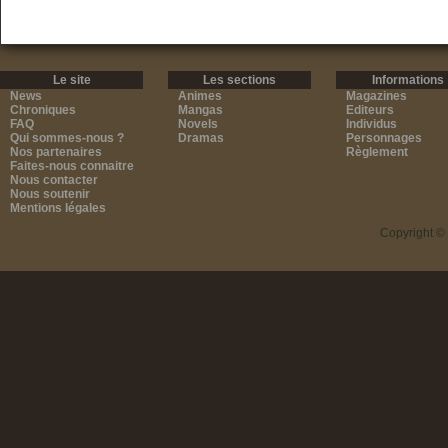
Le site
Les sections
Informations
News
Animes
Magazines
Chroniques
Mangas
Editeurs
FAQ
Novels
Individus
Qui sommes-nous ?
Dramas
Personnages
Nos partenaires
Règlement
Faites-nous connaitre
Nous contacter
Nous soutenir
Mentions légales
Copyright ©