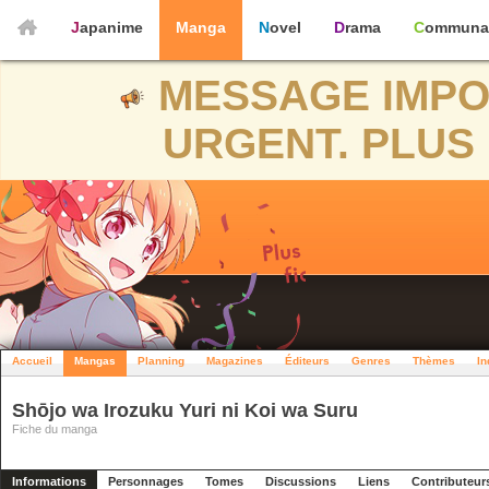
Japanime
Manga
Novel
Drama
Communa
MESSAGE IMPO
URGENT. PLUS 
Accueil
Mangas
Planning
Magazines
Éditeurs
Genres
Thèmes
In
Shōjo wa Irozuku Yuri ni Koi wa Suru
Fiche du manga
Informations
Personnages
Tomes
Discussions
Liens
Contributeur