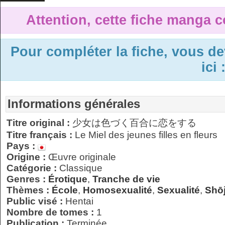
Attention, cette fiche manga c
Pour compléter la fiche, vous d
ici 
Informations générales
Titre original :
少女は色づく百合に恋をする
Titre français :
Le Miel des jeunes filles en fleurs
Pays :
Origine :
Œuvre originale
Catégorie :
Classique
Genres :
Érotique
,
Tranche de vie
Thèmes :
École
,
Homosexualité
,
Sexualité
,
Shōj
Public visé :
Hentai
Nombre de tomes :
1
Publication :
Terminée