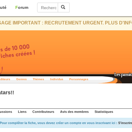
uté
Forum
AGE IMPORTANT : RECRUTEMENT URGENT. PLUS D'INF
diteurs
Genres
Thèmes
Individus
Personnages
tars!!
ussions
Liens
Contributeurs
Avis des membres
Statistiques
Pour compléter la fiche, vous devez créer un compte en vous inscrivant ici :
S'inscrir