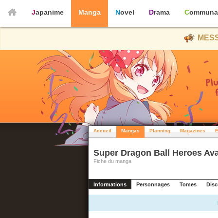
Japanime
Manga
Novel
Drama
Communa
MESS
Accueil
Mangas
Planning
Magazines
É
Super Dragon Ball Heroes Ava
Fiche du manga
Informations
Personnages
Tomes
Disc