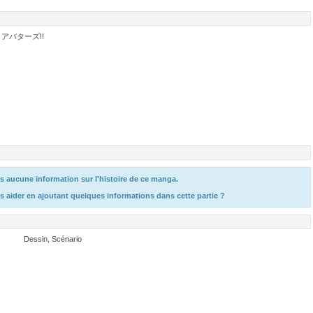
アバターズ!!
 aucune information sur l'histoire de ce manga.
s aider en ajoutant quelques informations dans cette partie ?
Dessin, Scénario