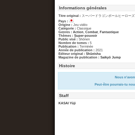
Informations générales
Titre original :
スーパードラゴンボールヒーローズ 
Pays :
Origine :
Jeu vidéo
Catégorie :
Classique
Genres :
Action
,
Combat
,
Fantastique
Thèmes :
Super-pouvoir
Public visé :
Shōnen
Nombre de tomes :
5
Publication :
Terminée
Année de publication :
2021
Editeur original :
Shūeisha
Magazine de publication :
Saikyō Jump
Histoire
Nous n'avons
Peut-être pourrais-tu nou
Staff
KASAI Yūji