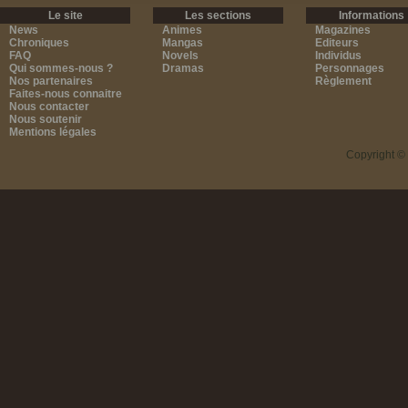
Le site
Les sections
Informations
News
Animes
Magazines
Chroniques
Mangas
Editeurs
FAQ
Novels
Individus
Qui sommes-nous ?
Dramas
Personnages
Nos partenaires
Règlement
Faites-nous connaitre
Nous contacter
Nous soutenir
Mentions légales
Copyright ©