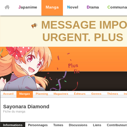
Japanime
Manga
Novel
Drama
Communa
MESSAGE IMPO
URGENT. PLUS 
Accueil
Mangas
Planning
Magazines
Éditeurs
Genres
Thèmes
In
Sayonara Diamond
Fiche du manga
Informations
Personnages
Tomes
Discussions
Liens
Contributeur