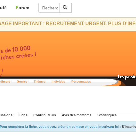
uté
Forum
AGE IMPORTANT : RECRUTEMENT URGENT. PLUS D'INF
diteurs
Genres
Thèmes
Individus
Personnages
ussions
Liens
Contributeurs
Avis des membres
Statistiques
Pour compléter la fiche, vous devez créer un compte en vous inscrivant ici :
S'inscrir