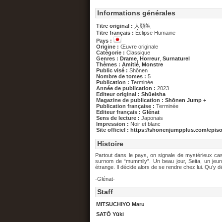
Informations générales
Titre original :
人類蝕
Titre français :
Éclipse Humaine
Pays :
Origine :
Œuvre originale
Catégorie :
Classique
Genres :
Drame
,
Horreur
,
Surnaturel
Thèmes :
Amitié
,
Monstre
Public visé :
Shōnen
Nombre de tomes :
5
Publication :
Terminée
Année de publication :
2023
Editeur original :
Shūeisha
Magazine de publication :
Shōnen Jump +
Publication française :
Terminée
Editeur français :
Glénat
Sens de lecture :
Japonais
Impression :
Noir et blanc
Site officiel :
https://shonenjumpplus.com/epis
Histoire
Partout dans le pays, on signale de mystérieux c
surnom de “mummily”. Un beau jour, Seita, un jeu
étrange. Il décide alors de se rendre chez lui. Qu’y 
-Glénat-
Staff
MITSUCHIYO Maru
SATŌ Yūki