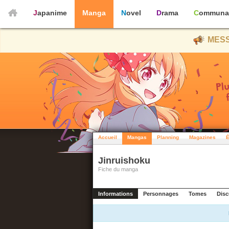
Japanime
Manga
Novel
Drama
Communa
MESS
Accueil
Mangas
Planning
Magazines
É
Jinruishoku
Fiche du manga
Informations
Personnages
Tomes
Disc