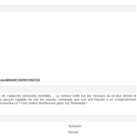
ode/4856001360997282330
as de cadavres retrouvés momifiés… La rumeur enfle sur les réseaux où on leur donne le
ne garçon capable de voir les esprits, remarque que son ami Hayato a un comportement
découvrira-t-il ? Une ombre ténébreuse pèse sur l’humanité !
Scénario
Dessin