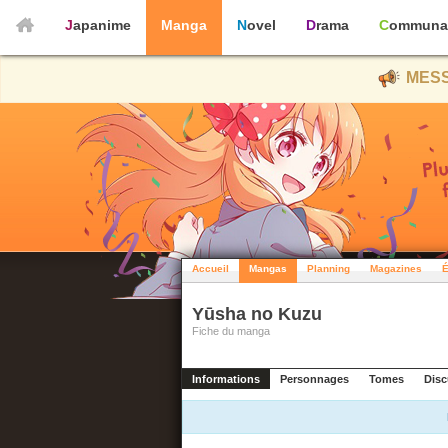
Japanime
Manga
Novel
Drama
Communa
MESS
Accueil
Mangas
Planning
Magazines
É
Yūsha no Kuzu
Fiche du manga
Informations
Personnages
Tomes
Disc