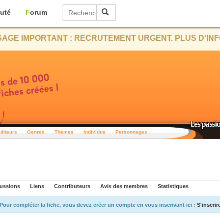
uté
Forum
AGE IMPORTANT : RECRUTEMENT URGENT. PLUS D'INF
diteurs
Genres
Thèmes
Individus
Personnages
ussions
Liens
Contributeurs
Avis des membres
Statistiques
Pour compléter la fiche, vous devez créer un compte en vous inscrivant ici :
S'inscrir