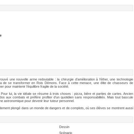
e
rouvé une nouvelle arme redoutable : la chirurgie d’amélioration à l’éther, une technologie
fia de se transformer en Rois Démons. Face à cette menace, une élite de chasseurs de
 pour maintenir l’équilibre fragile de la société.
. Pour lui, la vie idéale se résume à trois choses : pizza, bière et parties de cartes. Ancien
os aux combats et préfère profiter d’un quotidien sans responsabilités. Mais tout bascule
me astronomique pour devenir leur tuteur personnel.
apidement plongé dans un monde de dangers et de complots, où ses élèves se montrent aussi
Dessin
Scénario