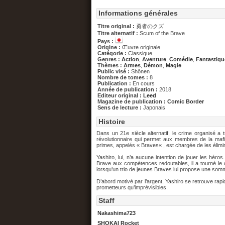
Informations générales
Titre original :
勇者のクズ
Titre alternatif :
Scum of the Brave
Pays :
Origine :
Œuvre originale
Catégorie :
Classique
Genres :
Action
,
Aventure
,
Comédie
,
Fantastiqu
Thèmes :
Armes
,
Démon
,
Magie
Public visé :
Shōnen
Nombre de tomes :
8
Publication :
En cours
Année de publication :
2018
Editeur original :
Leed
Magazine de publication :
Comic Border
Sens de lecture :
Japonais
Histoire
Dans un 21e siècle alternatif, le crime organisé a t
révolutionnaire qui permet aux membres de la ma
primes, appelés « Braves« , est chargée de les éliminer
Yashiro, lui, n’a aucune intention de jouer les héros
Brave aux compétences redoutables, il a tourné le d
lorsqu’un trio de jeunes Braves lui propose une som
D’abord motivé par l’argent, Yashiro se retrouve r
prometteurs qu’imprévisibles.
Staff
Nakashima723
SHOKAI Rocket