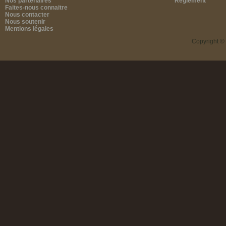
Nos partenaires
Règlement
Faites-nous connaitre
Nous contacter
Nous soutenir
Mentions légales
Copyright ©