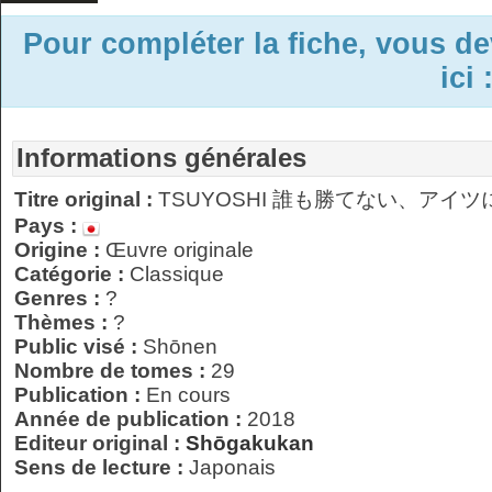
Pour compléter la fiche, vous d
ici 
Informations générales
Titre original :
TSUYOSHI 誰も勝てない、アイツ
Pays :
Origine :
Œuvre originale
Catégorie :
Classique
Genres :
?
Thèmes :
?
Public visé :
Shōnen
Nombre de tomes :
29
Publication :
En cours
Année de publication :
2018
Editeur original :
Shōgakukan
Sens de lecture :
Japonais