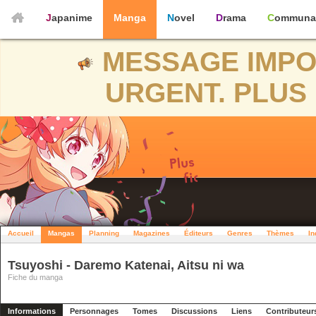
Japanime
Manga
Novel
Drama
Communa
MESSAGE IMPO
URGENT. PLUS 
Accueil
Mangas
Planning
Magazines
Éditeurs
Genres
Thèmes
In
Tsuyoshi - Daremo Katenai, Aitsu ni wa
Fiche du manga
Informations
Personnages
Tomes
Discussions
Liens
Contributeur