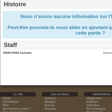
Histoire
Nous n'avons aucune information sur l'
Peut-être pourrais-tu nous aider en ajoutant
cette partie ?
Staff
MARUYAMA Kyōsuke
Dessin
Le site
Les sections
Informations
News
Animes
Magazines
Chroniques
Mangas
Editeurs
FAQ
Novels
Individus
Qui sommes-nous ?
Dramas
Personnages