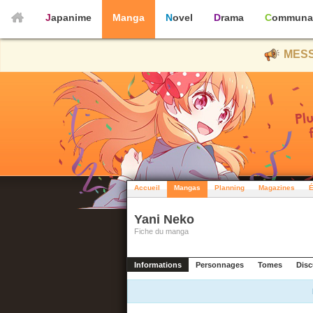
Japanime
Manga
Novel
Drama
Communa
MESS
Accueil
Mangas
Planning
Magazines
É
Yani Neko
Fiche du manga
Informations
Personnages
Tomes
Disc