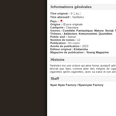
Informations générales
Titre original :
ヤニねこ
Titre alternatif :
YaniNeko
Pays :
Origine :
Œuvre originale
Catégorie :
Classique
Genres :
Comédie
,
Fantastique
,
Mature
,
Social
,
Thèmes :
Addiction
,
Kemonomimi
,
Quotidien
Public visé :
Seinen
Nombre de tomes :
12
Publication :
En cours
Année de publication :
2023
Editeur original :
Kōdansha
Magazine de publication :
Young Magazine
Histoire
Yanineko est une ordure qui aime fumer quoiqu'il advien
devrait pas faire, comme jeter des mégots de cigare
cigarettes après cigarettes, avec sa sœur et son am
Staff
Nyan Nyan Factory / Nyannyan Factory