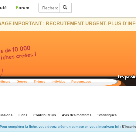
uté
Forum
AGE IMPORTANT : RECRUTEMENT URGENT. PLUS D'INF
diteurs
Genres
Thèmes
Individus
Personnages
ussions
Liens
Contributeurs
Avis des membres
Statistiques
Pour compléter la fiche, vous devez créer un compte en vous inscrivant ici :
S'inscrir