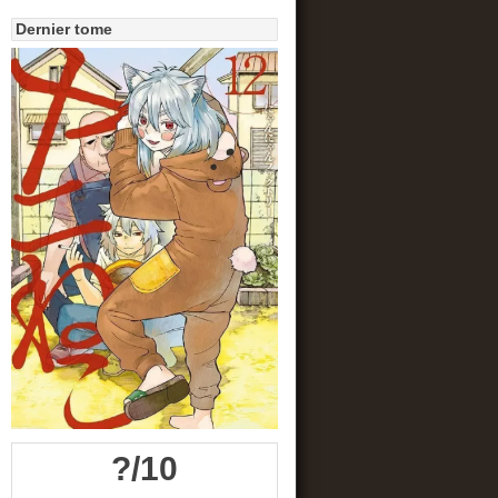
Dernier tome
?/10