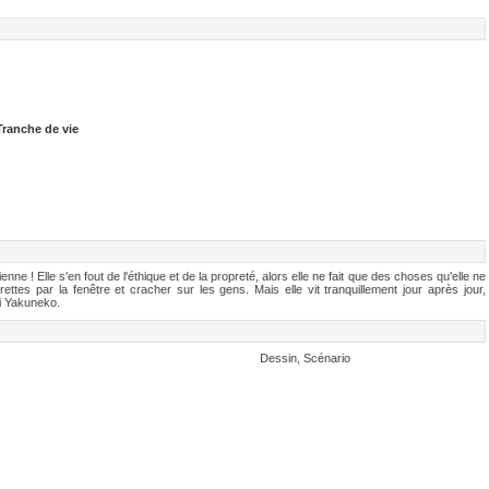
Tranche de vie
ne ! Elle s'en fout de l'éthique et de la propreté, alors elle ne fait que des choses qu'elle ne
ttes par la fenêtre et cracher sur les gens. Mais elle vit tranquillement jour après jour,
i Yakuneko.
Dessin, Scénario