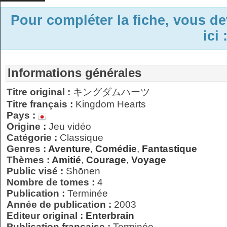
Pour compléter la fiche, vous d
ici 
Informations générales
Titre original :
キングダムハーツ
Titre français :
Kingdom Hearts
Pays :
Origine :
Jeu vidéo
Catégorie :
Classique
Genres :
Aventure
,
Comédie
,
Fantastique
Thèmes :
Amitié
,
Courage
,
Voyage
Public visé :
Shōnen
Nombre de tomes :
4
Publication :
Terminée
Année de publication :
2003
Editeur original :
Enterbrain
Publication française :
Terminée