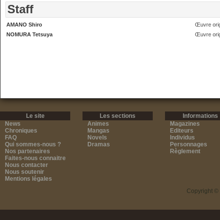
Staff
AMANO Shiro
Œuvre orig
NOMURA Tetsuya
Œuvre orig
Le site
Les sections
Informations
News
Animes
Magazines
Chroniques
Mangas
Editeurs
FAQ
Novels
Individus
Qui sommes-nous ?
Dramas
Personnages
Nos partenaires
Règlement
Faites-nous connaitre
Nous contacter
Nous soutenir
Mentions légales
Copyright ©