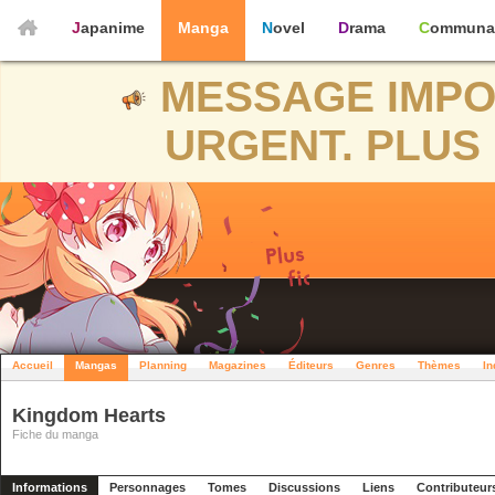
Japanime
Manga
Novel
Drama
Communa
MESSAGE IMPO
URGENT. PLUS 
Accueil
Mangas
Planning
Magazines
Éditeurs
Genres
Thèmes
In
Kingdom Hearts
Fiche du manga
Informations
Personnages
Tomes
Discussions
Liens
Contributeur